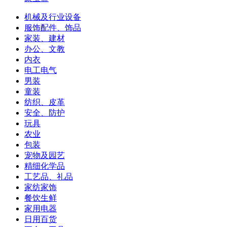
机械及行业设备
服饰配件、饰品
家装、建材
办公、文教
内衣
电工电气
男装
童装
纺织、皮革
安全、防护
玩具
农业
包装
宠物及园艺
精细化学品
工艺品、礼品
家纺家饰
餐饮生鲜
家用电器
日用百货