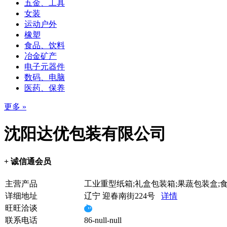
五金、工具
女装
运动户外
橡塑
食品、饮料
冶金矿产
电子元器件
数码、电脑
医药、保养
更多 »
沈阳达优包装有限公司
+ 诚信通会员
主营产品
工业重型纸箱;礼盒包装箱;果蔬包装盒;
详细地址
辽宁 迎春南街224号
详情
旺旺洽谈
联系电话
86-null-null