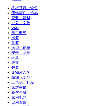
机械及行业设备
服饰配件、饰品
家装、建材
办公、文教
内衣
电工电气
男装
童装
纺织、皮革
安全、防护
玩具
农业
包装
宠物及园艺
精细化学品
工艺品、礼品
家纺家饰
餐饮生鲜
家用电器
日用百货