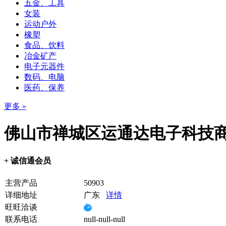
五金、工具
女装
运动户外
橡塑
食品、饮料
冶金矿产
电子元器件
数码、电脑
医药、保养
更多 »
佛山市禅城区运通达电子科技商
+ 诚信通会员
主营产品
50903
详细地址
广东
详情
旺旺洽谈
联系电话
null-null-null