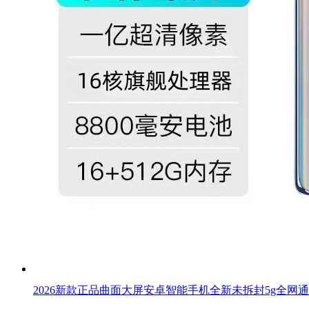
2026新款正品曲面大屏安卓智能手机全新未拆封5g全网