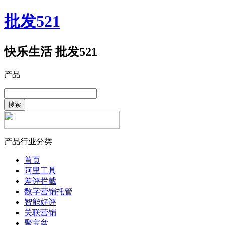
批发521
快乐生活 批发521
产品
搜索
产品行业分类
首页
阿里工具
差评拦截
数字营销托管
智能好评
关联营销
聚宝盆