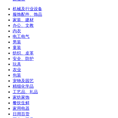
机械及行业设备
服饰配件、饰品
家装、建材
办公、文教
内衣
电工电气
男装
童装
纺织、皮革
安全、防护
玩具
农业
包装
宠物及园艺
精细化学品
工艺品、礼品
家纺家饰
餐饮生鲜
家用电器
日用百货