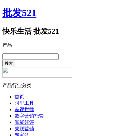
批发521
快乐生活 批发521
产品
搜索
产品行业分类
首页
阿里工具
差评拦截
数字营销托管
智能好评
关联营销
聚宝盆