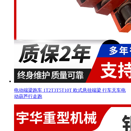
电动端梁跑车 1T2T3T5T10T 欧式悬挂端梁 行车天车电
动葫芦行走跑