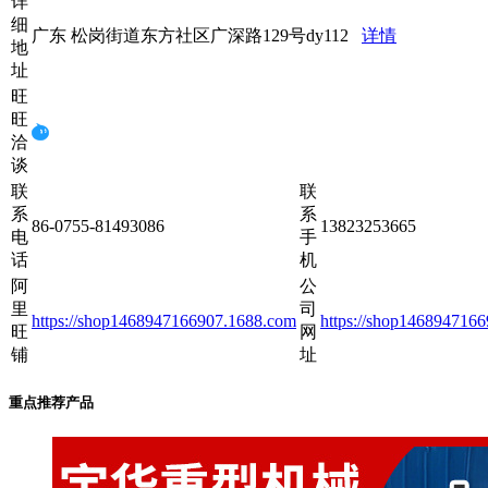
详
细
广东 松岗街道东方社区广深路129号dy112
详情
地
址
旺
旺
洽
谈
联
联
系
系
86-0755-81493086
13823253665
电
手
话
机
阿
公
里
司
https://shop1468947166907.1688.com
https://shop146894716
旺
网
铺
址
重点推荐产品