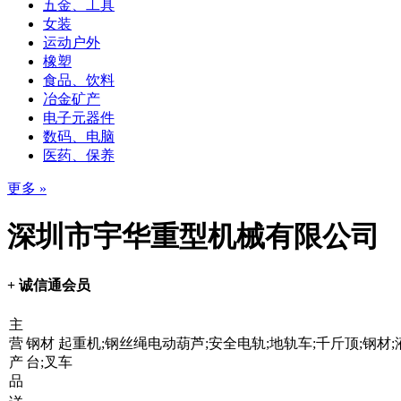
五金、工具
女装
运动户外
橡塑
食品、饮料
冶金矿产
电子元器件
数码、电脑
医药、保养
更多 »
深圳市宇华重型机械有限公司
+ 诚信通会员
主
营
钢材 起重机;钢丝绳电动葫芦;安全电轨;地轨车;千斤顶;钢材
产
台;叉车
品