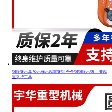
钢板夹吊具 竖吊横吊起重夹钳 合金钢钢板吊钩 工业起
重夹持工具