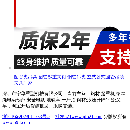
圆管夹吊具 圆管起重夹钳 钢管吊夹 立式卧式圆管吊装
夹具厂家
深圳市宇华重型机械有限公司，当前主营：钢材 起重机;钢丝
绳电动葫芦;安全电轨;地轨车;千斤顶;钢材;液压升降平台;叉
车，淘宝开店货源批发、采购首选。
浙ICP备2023011733号-2
批发521
www.pf521.com
@版权所有
www.59if.com
|