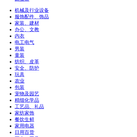
机械及行业设备
服饰配件、饰品
家装、建材
办公、文教
内衣
电工电气
男装
童装
纺织、皮革
安全、防护
玩具
农业
包装
宠物及园艺
精细化学品
工艺品、礼品
家纺家饰
餐饮生鲜
家用电器
日用百货