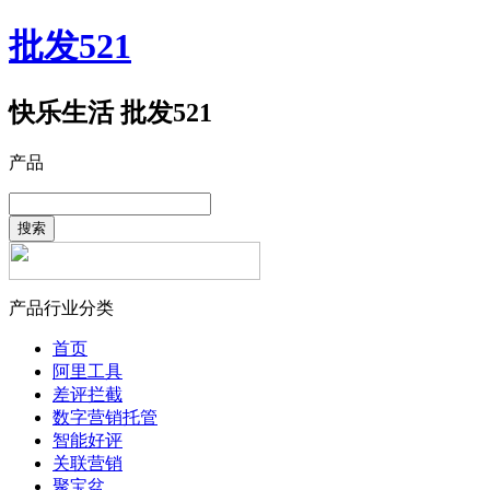
批发521
快乐生活 批发521
产品
搜索
产品行业分类
首页
阿里工具
差评拦截
数字营销托管
智能好评
关联营销
聚宝盆