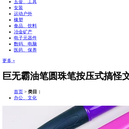
五金、工具
女装
运动户外
橡塑
食品、饮料
冶金矿产
电子元器件
数码、电脑
医药、保养
更多 »
巨无霸油笔圆珠笔按压式搞怪
首页
>
类目：
办公、文化