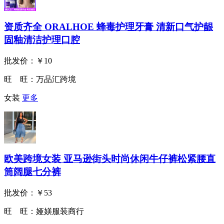
资质齐全 ORALHOE 蜂毒护理牙膏 清新口气护龈
固釉清洁护理口腔
批发价：
￥10
旺 旺：
万品汇跨境
女装
更多
欧美跨境女装 亚马逊街头时尚休闲牛仔裤松紧腰直
筒阔腿七分裤
批发价：
￥53
旺 旺：
娅媄服装商行