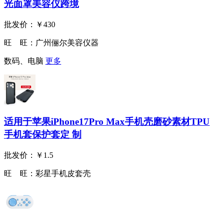
光面罩美容仪跨境
批发价：
￥430
旺 旺：
广州俪尔美容仪器
数码、电脑
更多
适用于苹果iPhone17Pro Max手机壳磨砂素材TPU
手机套保护套定 制
批发价：
￥1.5
旺 旺：
彩星手机皮套壳