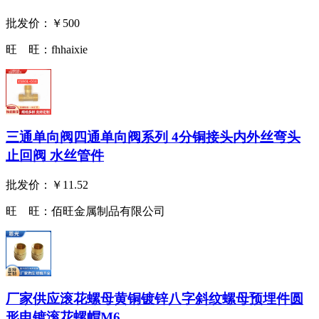
批发价：
￥500
旺 旺：
fhhaixie
三通单向阀四通单向阀系列 4分铜接头内外丝弯头
止回阀 水丝管件
批发价：
￥11.52
旺 旺：
佰旺金属制品有限公司
厂家供应滚花螺母黄铜镀锌八字斜纹螺母预埋件圆
形电镀滚花螺帽M6