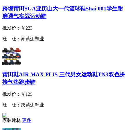
跨境莆田SGA亚历山大一代篮球鞋Shai 001学生耐
磨透气实战运动鞋
批发价：
￥223
旺 旺：
潮莆迈鞋业
莆田鞋AIR MAX PLIS 三代男女运动鞋TN3双色拼
接气垫跑步鞋
批发价：
￥125
旺 旺：
跨莆迈鞋业
家装建材
更多