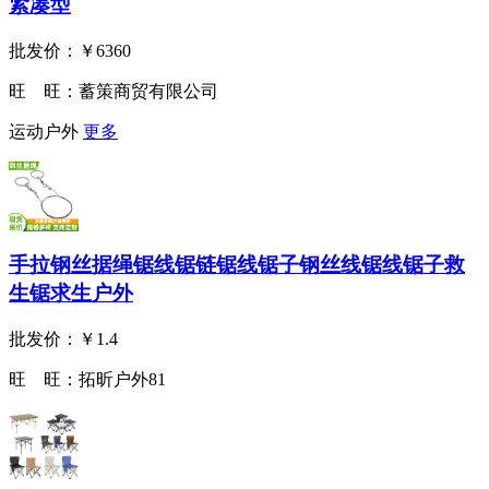
紧凑型
批发价：
￥6360
旺 旺：
蓄策商贸有限公司
运动户外
更多
手拉钢丝据绳锯线锯链锯线锯子钢丝线锯线锯子救
生锯求生户外
批发价：
￥1.4
旺 旺：
拓昕户外81