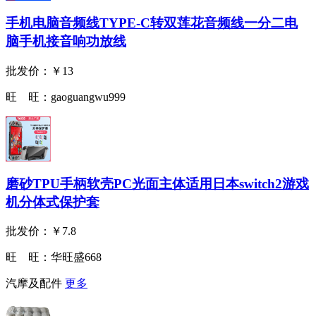
手机电脑音频线TYPE-C转双莲花音频线一分二电
脑手机接音响功放线
批发价：
￥13
旺 旺：
gaoguangwu999
磨砂TPU手柄软壳PC光面主体适用日本switch2游戏
机分体式保护套
批发价：
￥7.8
旺 旺：
华旺盛668
汽摩及配件
更多