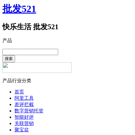
批发521
快乐生活 批发521
产品
搜索
产品行业分类
首页
阿里工具
差评拦截
数字营销托管
智能好评
关联营销
聚宝盆