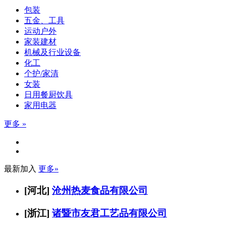
包装
五金、工具
运动户外
家装建材
机械及行业设备
化工
个护/家清
女装
日用餐厨饮具
家用电器
更多 »
最新加入
更多»
[河北]
沧州热麦食品有限公司
[浙江]
诸暨市友君工艺品有限公司