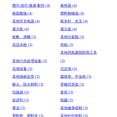
围巾/丝巾/披肩 配件
(4)
换热器
(4)
框架眼镜
(4)
塑料购物袋
(4)
其他开关电源
(4)
晾衣杆、衣叉
(4)
展示柜
(4)
展示架
(4)
蚊帐、床幔
(3)
其他分装瓶
(3)
高压水枪
(3)
布贴
(3)
其他挡风遮阳防雨工具
其他污水处理设备
(3)
(3)
压缩设备
(3)
沉淀池
(3)
其他场效应管
(3)
圆珠笔、中油笔
(3)
耐火、防火材料
(3)
穿梭式货架
(3)
垃圾袋
(3)
套筒
(3)
促进剂
(3)
纸罐
(3)
果冻
(3)
其他健身器材
(3)
塑料瓶、塑料壶
(3)
其他针织面料
(3)