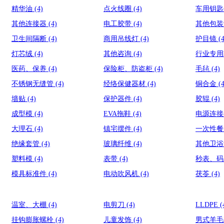
精华油
(4)
点火线圈
(4)
车用钥
其他连接器
(4)
电工胶带
(4)
其他包
卫生间隔断
(4)
商用吊线灯
(4)
护目镜
(
灯芯绒
(4)
其他咨询
(4)
行业专
医药、保养
(4)
保险柜、防盗柜
(4)
毛毡
(4)
不锈钢无缝管
(4)
经络保健器材
(4)
铜合金
(
墙贴
(4)
保护器件
(4)
胶辊
(4)
成型模
(4)
EVA拖鞋
(4)
电源连
大理石
(4)
镇宅摆件
(4)
一次性
绝缘套管
(4)
玻璃纤维
(4)
其他卫
塑料模
(4)
表带
(4)
秒表、
模具标准件
(4)
电动吹风机
(4)
茯苓
(4)
温室、大棚
(4)
电剪刀
(4)
LLDPE
(
挂钩膨胀螺栓
(4)
儿童发饰
(4)
男式羊