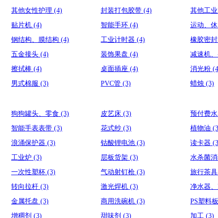
其他女性护理
(4)
封装打包胶带
(4)
其他工
贴片机
(4)
智能手环
(4)
运动、
钢结构、膜结构
(4)
工业计时器
(4)
橡胶密
五金接头
(4)
装饰果盘
(4)
减速机
擦拭棒
(4)
桌面插座
(4)
消光粉
(
男式棉服
(3)
PVC管
(3)
蜡烛
(3)
狗狗罐头、零食
(3)
皮艺床
(3)
预付费
智能手表表带
(3)
花式纱
(3)
植物油
(
浪涌保护器
(3)
钴酸锂电池
(3)
读卡器
(
工业炉
(3)
层板货架
(3)
水杀菌
一次性塑杯
(3)
气动射钉枪
(3)
旅行茶
转向拉杆
(3)
激光焊机
(3)
净水器
金属托盘
(3)
商用洗碗机
(3)
PS塑料板
增稠剂
(3)
甜味剂
(3)
加工
(3)