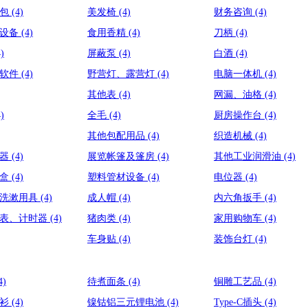
匙包
(4)
美发椅
(4)
财务咨询
(4)
装设备
(4)
食用香精
(4)
刀柄
(4)
4)
屏蔽泵
(4)
白酒
(4)
用软件
(4)
野营灯、露营灯
(4)
电脑一体机
(4)
其他表
(4)
网漏、油格
(4)
4)
全毛
(4)
厨房操作台
(4)
其他包配用品
(4)
织造机械
(4)
接器
(4)
展览帐篷及篷房
(4)
其他工业润滑油
(4)
餐盒
(4)
塑料管材设备
(4)
电位器
(4)
浴洗漱用具
(4)
成人帽
(4)
内六角扳手
(4)
码表、计时器
(4)
猪肉类
(4)
家用购物车
(4)
车身贴
(4)
装饰台灯
(4)
4)
待煮面条
(4)
铜雕工艺品
(4)
毛衫
(4)
镍钴铝三元锂电池
(4)
Type-C插头
(4)