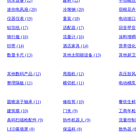
供水设备
(22)
建材
(22)
手动螺
迷你电风扇
(20)
冷墩钢
(20)
宿根花
仪器仪表
(19)
童装
(18)
电动坡
铝箔纸
(17)
适配器
(17)
回音壁
骑行服
(16)
流量计
(16)
涂料增
织带
(14)
酒店家具
(14)
营养强
数显卡尺
(13)
其他太阳能设备
(13)
其他厨
其他数码产品
(12)
甩脂机
(12)
高压鼓
整理隔板
(11)
横切机
(11)
电动桶
圆锥滚子轴承
(11)
修枝剪
(10)
餐饮生
建筑膜
(10)
门夹
(9)
工商年
条码扫描枪配件
(9)
协作机器人
(9)
流量控
LED幕墙屏
(8)
保温杯
(8)
散热器
(