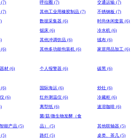
丝
(7)
呼拉圈
(7)
交通运输
(7)
芯
(7)
其他工业用橡胶制品
(7)
不锈钢板
(7)
7)
数据采集器
(6)
时尚休闲套装
(6)
锯床
(6)
冷水机
(6)
6)
其他冲调饮品
(6)
绒布
(6)
鞋
(6)
其他多功能包装机
(6)
家居用品加工
(6)
学器材
(6)
个人报警器
(6)
碳黑
(6)
毯
(6)
国际海运
(6)
炒灶
(6)
入仪
(6)
红外测温仪
(6)
冷藏柜
(6)
6)
离型纸
(6)
速溶咖啡
(6)
菌/菇/微生物发酵（食
居智能产品
(5)
品）
(5)
其他联轴器
(5)
枪
(5)
路灯
(5)
桌类、茶几
(5)