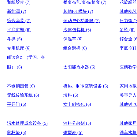
和纸胶带
(7)
餐桌布艺/桌布/椅套
(7)
花篮螺
新能源
(7)
其他IoT模块
(7)
其他枕
综合套装
(7)
运动户外功能服
(7)
压力锅
(
平底凉鞋
(6)
液体包装机
(6)
吊坠
(6)
斗拱
(6)
保温车
(6)
锌合金
(
专用机床
(6)
组合滑梯
(6)
平底拖
阅读台灯（学习、护
眼）
(6)
太阳能热水器
(6)
医药教
不锈钢圆管
(6)
换热、制冷空调设备
(6)
家用地
无线传输系统
(6)
填料
(6)
美容导
平开门
(6)
女士斜挎包
(6)
其他钟
(
污水处理成套设备
(5)
涂料分散剂
(5)
其他家
鼠标垫
(5)
钳型表
(5)
洗车水