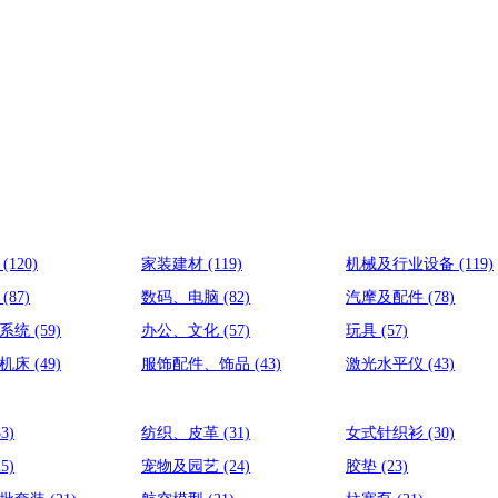
外
(120)
家装建材
(119)
机械及行业设备
(119)
器
(87)
数码、电脑
(82)
汽摩及配件
(78)
动系统
(59)
办公、文化
(57)
玩具
(57)
工机床
(49)
服饰配件、饰品
(43)
激光水平仪
(43)
33)
纺织、皮革
(31)
女式针织衫
(30)
25)
宠物及园艺
(24)
胶垫
(23)