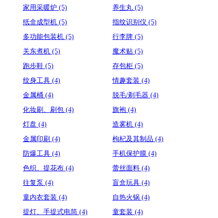
家用采暖炉
(5)
养生丸
(5)
纸盒成型机
(5)
指纹识别仪
(5)
多功能包装机
(5)
行李牌
(5)
关东煮机
(5)
魔术贴
(5)
跑步鞋
(5)
存包柜
(5)
纹身工具
(4)
情趣套装
(4)
金属桶
(4)
脱毛/剃毛器
(4)
化妆刷、刷包
(4)
旗袍
(4)
灯盘
(4)
造雾机
(4)
金属印刷
(4)
枸杞及其制品
(4)
防爆工具
(4)
手机保护膜
(4)
色织、提花布
(4)
蕾丝面料
(4)
往复泵
(4)
盲盒玩具
(4)
童内衣套装
(4)
自热火锅
(4)
提灯、手提式电筒
(4)
童套装
(4)