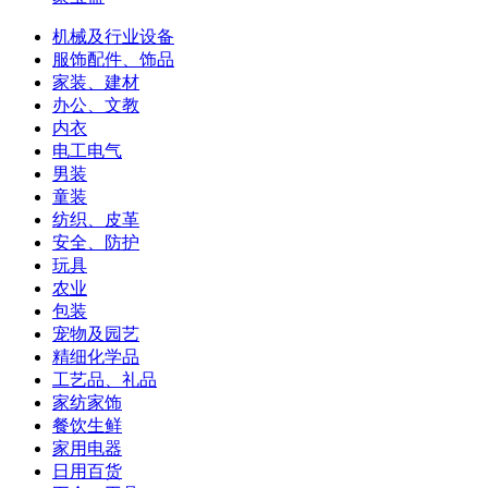
机械及行业设备
服饰配件、饰品
家装、建材
办公、文教
内衣
电工电气
男装
童装
纺织、皮革
安全、防护
玩具
农业
包装
宠物及园艺
精细化学品
工艺品、礼品
家纺家饰
餐饮生鲜
家用电器
日用百货