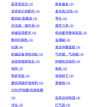
面罩美容仪
(4)
商务服务
(4)
其他笔记本配件
(4)
麦克风/话筒
(4)
暖风机/取暖器
(4)
弯头
(4)
对流扇、循环扇
(4)
观赏刀具
(4)
保健器具配件
(4)
电动窗帘整体套装
(4)
数码印刷机
(4)
金属罐
(4)
玩偶
(4)
免洗抑菌凝胶
(4)
机械设备用电动机
(4)
气垫膜、气泡膜
(4)
浴室柜镜柜组合
(4)
药物性添加剂
(4)
地垫
(4)
胀套
(4)
商超货架
(4)
其他杯子
(4)
建筑用碳纤维材料
(4)
显微镜
(4)
沙包/呼啦圈/投掷套圈
(4)
应急启动电源
(4)
冲头
(4)
打气筒
(4)