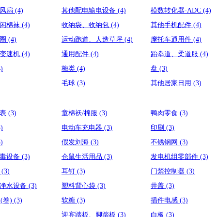
业风扇
(4)
其他配电输电设备
(4)
模数转化器-ADC
(4)
休闲棉袜
(4)
收纳袋、收纳包
(4)
其他手机配件
(4)
封圈
(4)
运动跑道、人造草坪
(4)
摩托车通用件
(4)
、变速机
(4)
通用配件
(4)
跆拳道、柔道服
(4)
4)
梅类
(4)
盘
(3)
毛球
(3)
其他居家日用
(3)
水表
(3)
童棉袄/棉服
(3)
鸭肉零食
(3)
3)
电动车充电器
(3)
印刷
(3)
3)
假发刘海
(3)
不锈钢网
(3)
消毒设备
(3)
仓鼠生活用品
(3)
发电机组零部件
(3)
具
(3)
耳钉
(3)
门禁控制器
(3)
、净水设备
(3)
塑料背心袋
(3)
井盖
(3)
(卷)
(3)
软糖
(3)
插件电感
(3)
迎宾踏板、脚踏板
(3)
白板
(3)