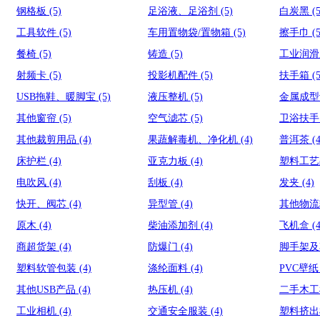
钢格板
(5)
足浴液、足浴剂
(5)
白炭黑
(
工具软件
(5)
车用置物袋/置物箱
(5)
擦手巾
(
餐椅
(5)
铸造
(5)
工业润
射频卡
(5)
投影机配件
(5)
扶手箱
(
USB拖鞋、暖脚宝
(5)
液压整机
(5)
金属成
其他窗帘
(5)
空气滤芯
(5)
卫浴扶
其他裁剪用品
(4)
果蔬解毒机、净化机
(4)
普洱茶
(
床护栏
(4)
亚克力板
(4)
塑料工
电吹风
(4)
刮板
(4)
发夹
(4)
快开、阀芯
(4)
异型管
(4)
其他物
原木
(4)
柴油添加剂
(4)
飞机盒
(
商超货架
(4)
防爆门
(4)
脚手架
塑料软管包装
(4)
涤纶面料
(4)
PVC壁
其他USB产品
(4)
热压机
(4)
二手木
工业相机
(4)
交通安全服装
(4)
塑料挤