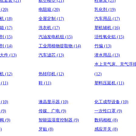
丝批套装
(21)
航空模型
(21)
柱塞泵
(21)
卉
(20)
电阻箱
(20)
乳化剂
(19)
口机
(18)
全屋定制
(17)
汽车用品
(17)
音箱
(17)
洗衣机
(17)
塑机辅机
(16)
稠剂
(15)
汽油发电机组
(15)
活性氧化铝
(15)
化剂
(14)
工业用植物提取物
(14)
竹编
(13)
卫大件
(13)
汽车滤芯
(13)
潜水用品
(13)
水上充气床、充气浮
风机
(12)
热转印机
(12)
(12)
泵
(11)
鞋
(11)
塑料压延机
(11)
鲜
(10)
液晶显示器
(10)
化工成型设备
(10)
检
(9)
传媒、广电
(9)
一次性口罩
(9)
制阀
(9)
智能温湿度控制器
(9)
数码相框
(8)
8)
牙贴
(8)
感应开关
(8)