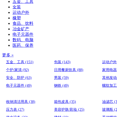
五金、工具
女装
运动户外
橡塑
食品、饮料
冶金矿产
电子元器件
数码、电脑
医药、保养
更多 »
五金、工具
(151)
包装
(143)
运动户
个护/家清
(92)
日用餐厨饮具
(88)
家用电
安全、防护
(63)
男装
(59)
其他发
电子元器件
(49)
钢铁
(49)
螺纹加
收纳清洁用具
(38)
箱包皮具
(35)
油滤芯
(
压力表
(27)
美容护肤/彩妆
(25)
玻璃瓶
(