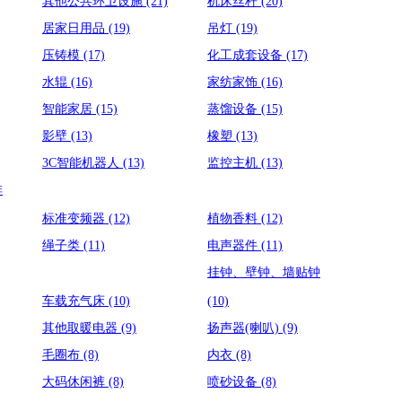
其他公共环卫设施
(21)
机床丝杆
(20)
居家日用品
(19)
吊灯
(19)
压铸模
(17)
化工成套设备
(17)
水辊
(16)
家纺家饰
(16)
智能家居
(15)
蒸馏设备
(15)
影壁
(13)
橡塑
(13)
3C智能机器人
(13)
监控主机
(13)
排
标准变频器
(12)
植物香料
(12)
绳子类
(11)
电声器件
(11)
挂钟、壁钟、墙贴钟
车载充气床
(10)
(10)
其他取暖电器
(9)
扬声器(喇叭)
(9)
毛圈布
(8)
内衣
(8)
大码休闲裤
(8)
喷砂设备
(8)