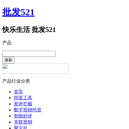
批发521
快乐生活 批发521
产品
搜索
产品行业分类
首页
阿里工具
差评拦截
数字营销托管
智能好评
关联营销
聚宝盆