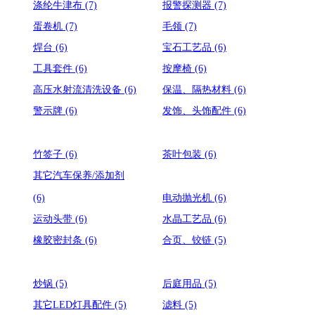
涤纶牛津布
(7)
报警探测器
(7)
蛋卷机
(7)
毛领
(7)
焊台
(6)
宝石工艺品
(6)
工具套件
(6)
按摩椅
(6)
高压水射流清洗设备
(6)
保温、隔热材料
(6)
警示牌
(6)
发饰、头饰配件
(6)
竹签子
(6)
茶叶包装
(6)
其它汽车保养/添加剂
(6)
电动抛光机
(6)
运动头带
(6)
水晶工艺品
(6)
橡胶密封条
(6)
合页、铰链
(5)
炒锅
(5)
后庭用品
(5)
其它LED灯具配件
(5)
滤料
(5)