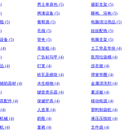
5)
男士单肩包
(5)
摄影支架
(5)
5)
烤漆设备
(5)
睡袍、浴袍
(5)
滑脂
(5)
葡萄酒
(5)
电脑清洁用品
(5)
5)
毛领
(5)
娃娃配饰
(5)
型设备
(5)
管夹
(5)
电脑支架
(5)
手
(4)
美发梳
(4)
土工垫及垫块
(4)
4)
广告衫马甲
(4)
医用垃圾桶
(4)
艺品
(4)
灯笼
(4)
连衣裙
(4)
砖瓦及砌块
(4)
弹簧垫圈
(4)
流辅助器材
(4)
水生植物
(4)
金属清洗剂
(4)
4)
键盘类乐器
(4)
夏凉被
(4)
及其配件
(4)
保健护具
(4)
移动电源
(4)
纸
(4)
人造革
(4)
塑料制袋机
(4)
工机械
(4)
奶瓶
(4)
液压压线钳
(4)
出机
(4)
童裤
(4)
文件袋
(4)