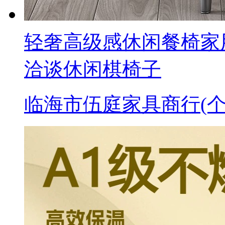
轻奢高级感休闲餐椅家
洽谈休闲棋椅子
临海市伍庭家具商行(个