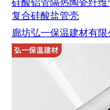
硅酸铝管隔热陶瓷纤维
复合硅酸盐管壳
廊坊弘一保温建材有限