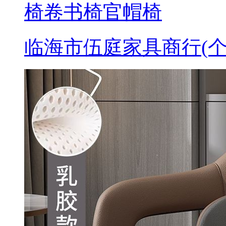
椅卷书椅官帽椅
临海市伍庭家具商行(个