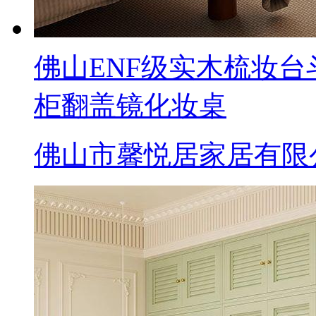
佛山ENF级实木梳妆
柜翻盖镜化妆桌
佛山市馨悦居家居有限