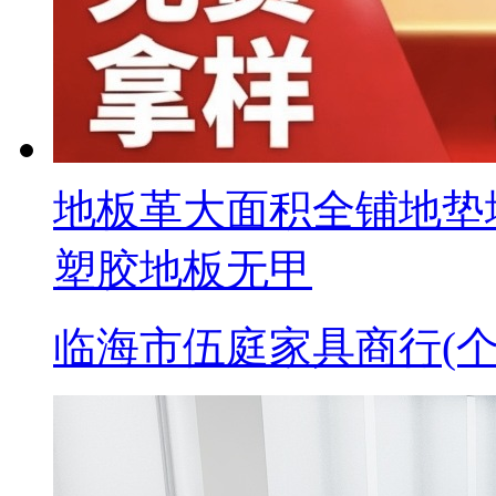
地板革大面积全铺地垫
塑胶地板无甲
临海市伍庭家具商行(个