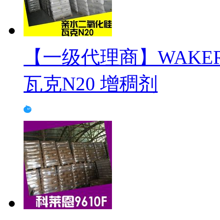
【一级代理商】WAKE
瓦克N20 增稠剂