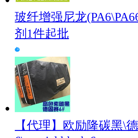
玻纤增强尼龙(PA6\PA
剂1件起批
【代理】欧励隆碳黑\