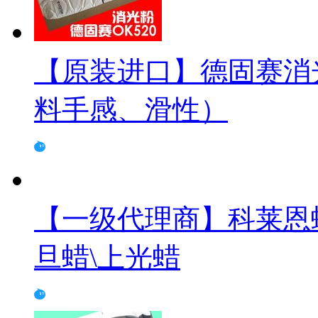
【原装进口】德固赛消光粉
料手感、滑性）
【一级代理商】科莱恩蜡粉L
旦蜡\上光蜡