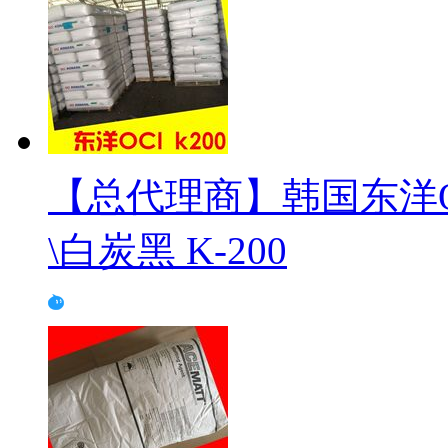
【总代理商】韩国东洋O
\白炭黑 K-200