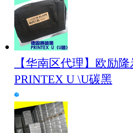
【华南区代理】欧励隆
PRINTEX U \U碳黑