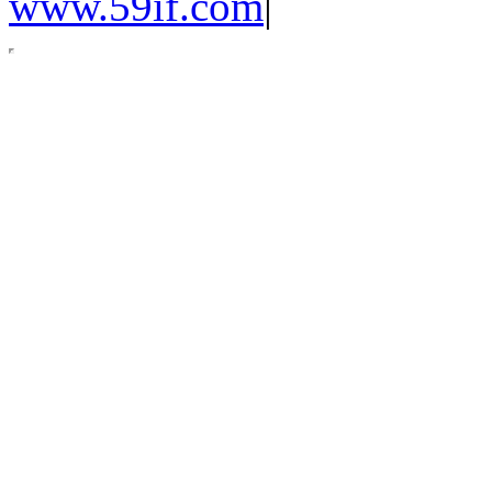
www.59if.com
|