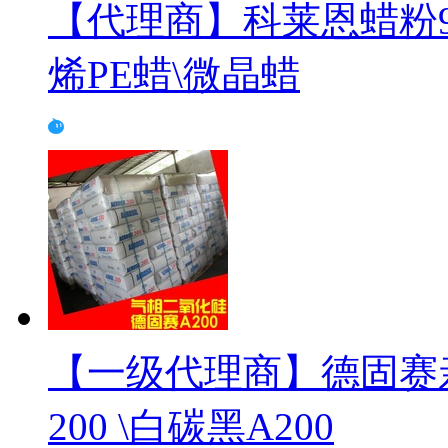
【代理商】科莱恩蜡粉961
烯PE蜡\微晶蜡
【一级代理商】德固赛亲
200 \白碳黑A200