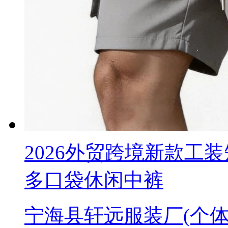
2026外贸跨境新款工
多口袋休闲中裤
宁海县轩远服装厂(个体