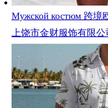
Мужской костю
上饶市金财服饰有限公