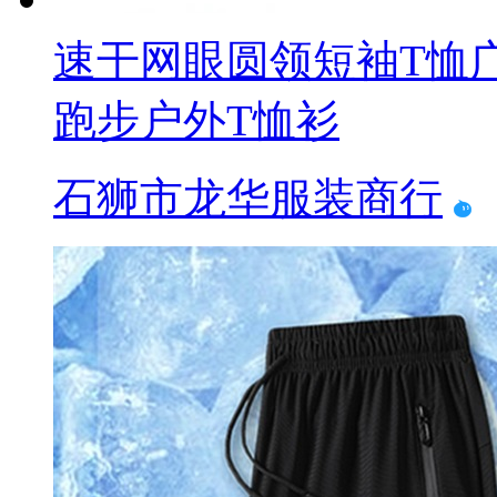
速干网眼圆领短袖T恤
跑步户外T恤衫
石狮市龙华服装商行