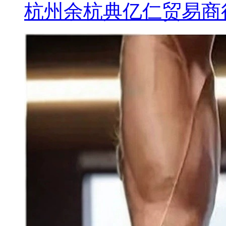
杭州余杭典亿仁贸易商行