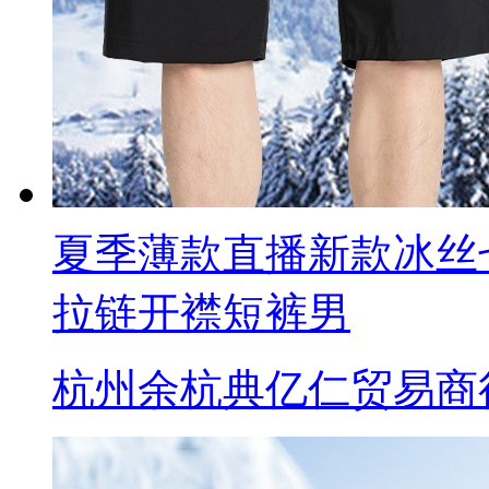
夏季薄款直播新款冰丝
拉链开襟短裤男
杭州余杭典亿仁贸易商行