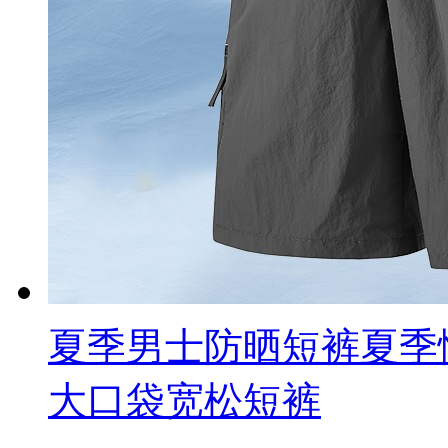
夏季男士防晒短裤夏季
大口袋宽松短裤