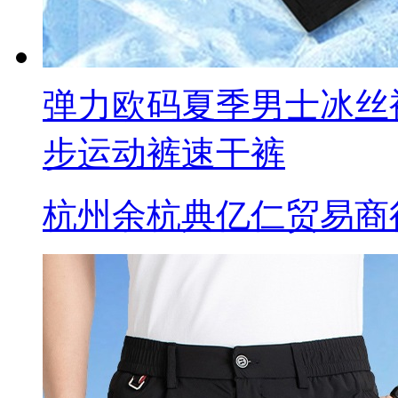
弹力欧码夏季男士冰丝
步运动裤速干裤
杭州余杭典亿仁贸易商行