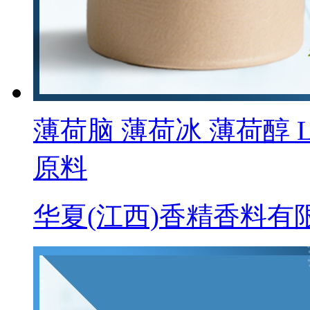
薄荷脑 薄荷冰 薄荷醇 L-Me
原料
华夏(江西)香精香料有