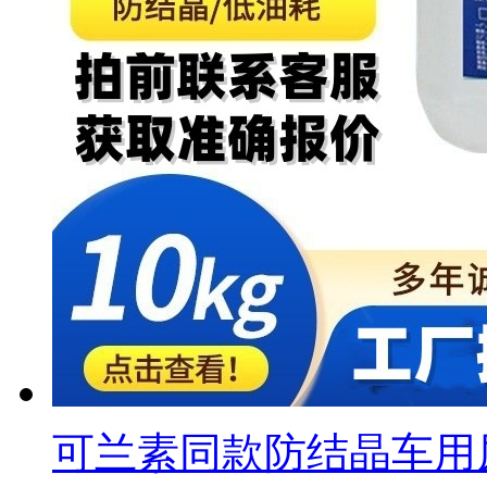
可兰素同款防结晶车用尿