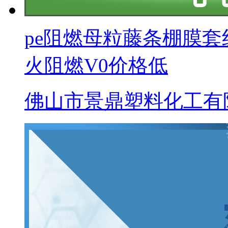
pe阻燃母粒藤条棚膜
火阻燃V0价格低
佛山市景鼎塑料化工有