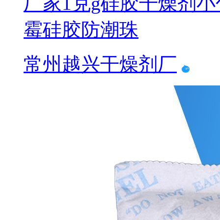
厂家1克g硅胶干燥剂小
霉硅胶防潮珠
常州越兴干燥剂厂