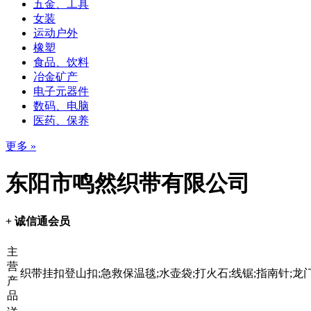
五金、工具
女装
运动户外
橡塑
食品、饮料
冶金矿产
电子元器件
数码、电脑
医药、保养
更多 »
东阳市鸣然织带有限公司
+ 诚信通会员
主
营
织带挂扣登山扣;急救保温毯;水壶袋;打火石;线锯;指南针;龙
产
品