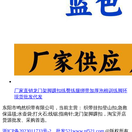
厂家直销龙门架脚踝扣练臀练腿绑带加厚泡棉训练脚环
现货批发代发
东阳市鸣然织带有限公司，当前主营： 织带挂扣登山扣;急救
保温毯;水壶袋;打火石;线锯;指南针;龙门架脚踝扣，淘宝开店
货源批发、采购首选。
浙ICP备2023011733号-2
批发521
www.pf521.com
@版权所有