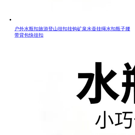
户外水瓶扣旅游登山挂扣挂钩矿泉水壶挂绳水扣瓶子腰
带背包快挂扣