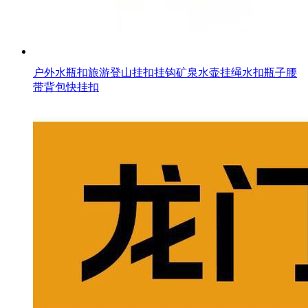
户外水瓶扣旅游登山挂扣挂钩矿泉水壶挂绳水扣瓶子腰
带背包快挂扣