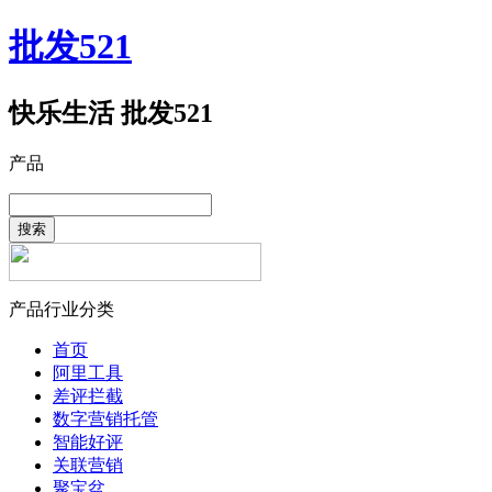
批发521
快乐生活 批发521
产品
搜索
产品行业分类
首页
阿里工具
差评拦截
数字营销托管
智能好评
关联营销
聚宝盆