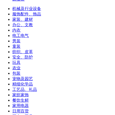
机械及行业设备
服饰配件、饰品
家装、建材
办公、文教
内衣
电工电气
男装
童装
纺织、皮革
安全、防护
玩具
农业
包装
宠物及园艺
精细化学品
工艺品、礼品
家纺家饰
餐饮生鲜
家用电器
日用百货