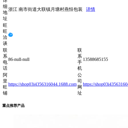
详
细
浙江 南市街道大联镇月塘村燕恒包装
详情
地
址
旺
旺
洽
谈
联
联
系
系
86-null-null
13588685155
电
手
话
机
阿
公
里
司
https://shop03i4356316044.1688.com
https://shop03i4356316
旺
网
铺
址
重点推荐产品