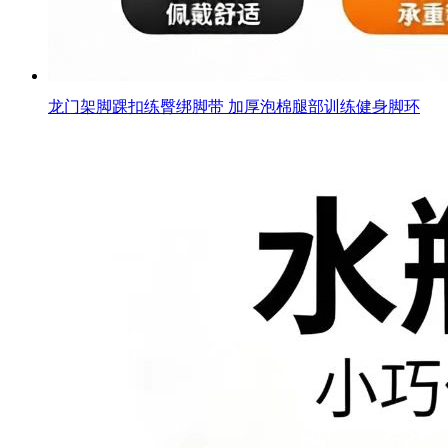
龙门架脚踝扣练臀绑脚带 加厚泡棉腿部训练健身脚环