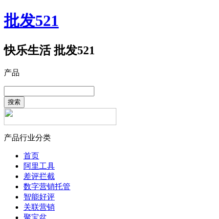
批发521
快乐生活 批发521
产品
搜索
产品行业分类
首页
阿里工具
差评拦截
数字营销托管
智能好评
关联营销
聚宝盆