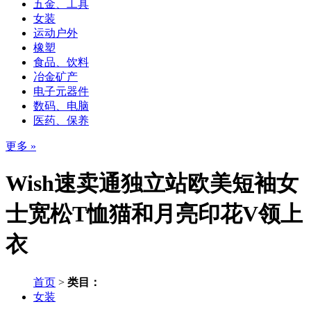
五金、工具
女装
运动户外
橡塑
食品、饮料
冶金矿产
电子元器件
数码、电脑
医药、保养
更多 »
Wish速卖通独立站欧美短袖女
士宽松T恤猫和月亮印花V领上
衣
首页
>
类目：
女装