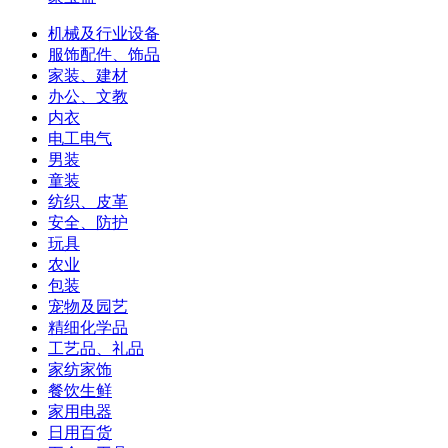
机械及行业设备
服饰配件、饰品
家装、建材
办公、文教
内衣
电工电气
男装
童装
纺织、皮革
安全、防护
玩具
农业
包装
宠物及园艺
精细化学品
工艺品、礼品
家纺家饰
餐饮生鲜
家用电器
日用百货