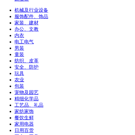
机械及行业设备
服饰配件、饰品
家装、建材
办公、文教
内衣
电工电气
男装
童装
纺织、皮革
安全、防护
玩具
农业
包装
宠物及园艺
精细化学品
工艺品、礼品
家纺家饰
餐饮生鲜
家用电器
日用百货