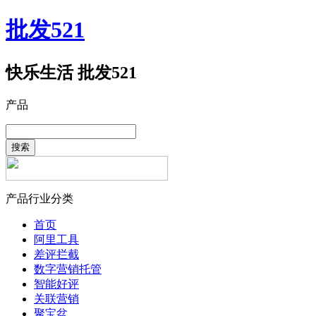
批发521
快乐生活 批发521
产品
搜索
产品行业分类
首页
阿里工具
差评拦截
数字营销托管
智能好评
关联营销
聚宝盆